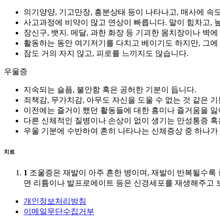
의기양양, 기고만장, 흥분상태 등이 나타나고, 매사에 속
사고과정에 비약이 많고 연상이 빠릅니다. 말이 힘차고,
장신구, 뱃지. 메달, 과한 화장 등 기괴한 몸치장이나 벽
활동하는 동안 여기저기를 다치고 베이기도 하지만, 그에
잠도 거의 자지 않고, 피로를 느끼지도 않습니다.
우울증
지속되는 슬픔, 불안함 혹은 공허한 기분이 듭니다.
죄책감, 무가치감, 아무도 자신을 도울 수 없는 것 같은 
이전에는 즐거이 했던 활동들에 대한 흥미나 즐거움을 잃어
다른 신체적인 질병이나 손상이 없이 생기는 만성통증 혹
우울 기분에 수반하여 흔히 나타나는 신체증상 중 하나가
치료
1
조울증은 재발이 아주 흔한 병이며, 재발이 반복될수록 
면 리튬이나 발프로에이트 등은 신경세포를 재생해주고 
개인정보처리방침
이메일무단수집거부